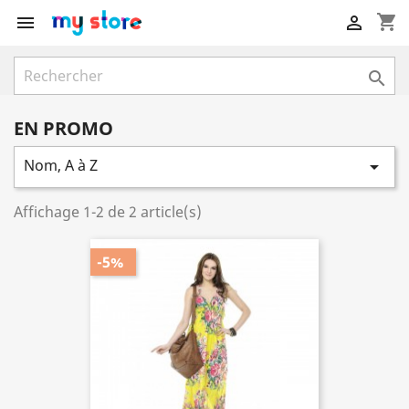
shopping_cart



EN PROMO
Nom, A à Z

Affichage 1-2 de 2 article(s)
-5%