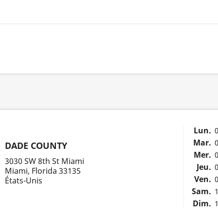
Lun.
0
Mar.
0
DADE COUNTY
Mer.
0
3030 SW 8th St Miami
Jeu.
0
Miami, Florida 33135
Ven.
0
États-Unis
Sam.
1
Dim.
1