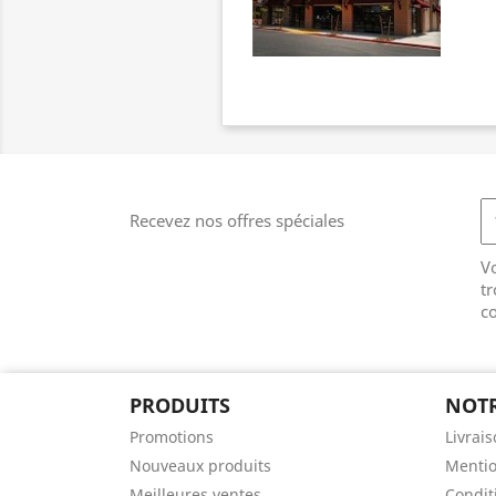
Recevez nos offres spéciales
V
tr
co
PRODUITS
NOTR
Promotions
Livrai
Nouveaux produits
Mentio
Meilleures ventes
Conditi