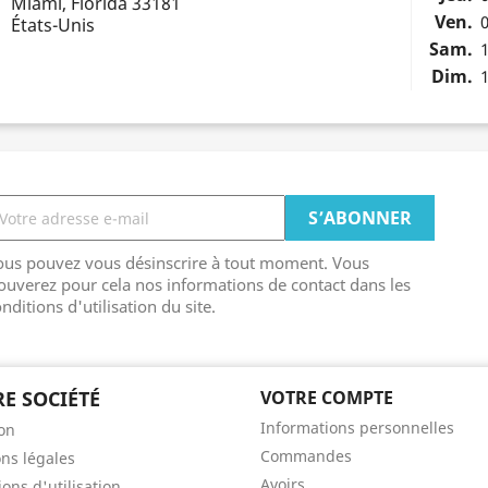
Miami, Florida 33181
Ven.
0
États-Unis
Sam.
1
Dim.
1
ous pouvez vous désinscrire à tout moment. Vous
ouverez pour cela nos informations de contact dans les
nditions d'utilisation du site.
E SOCIÉTÉ
VOTRE COMPTE
Informations personnelles
son
Commandes
ns légales
Avoirs
ons d'utilisation