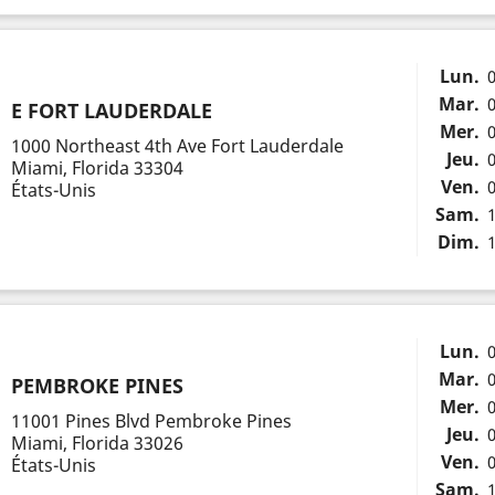
Lun.
0
Mar.
0
E FORT LAUDERDALE
Mer.
0
1000 Northeast 4th Ave Fort Lauderdale
Jeu.
0
Miami, Florida 33304
Ven.
0
États-Unis
Sam.
1
Dim.
1
Lun.
0
Mar.
0
PEMBROKE PINES
Mer.
0
11001 Pines Blvd Pembroke Pines
Jeu.
0
Miami, Florida 33026
Ven.
0
États-Unis
Sam.
1