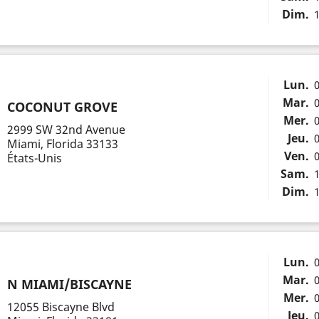
Dim.
1
Lun.
0
Mar.
0
COCONUT GROVE
Mer.
0
2999 SW 32nd Avenue
Jeu.
0
Miami, Florida 33133
Ven.
0
États-Unis
Sam.
1
Dim.
1
Lun.
0
Mar.
0
N MIAMI/BISCAYNE
Mer.
0
12055 Biscayne Blvd
Jeu.
0