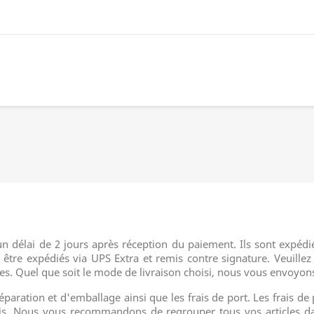
n délai de 2 jours après réception du paiement. Ils sont expéd
 être expédiés via UPS Extra et remis contre signature. Veuille
ires. Quel que soit le mode de livraison choisi, nous vous envoyons
réparation et d'emballage ainsi que les frais de port. Les frais de 
 colis. Nous vous recommandons de regrouper tous vos article