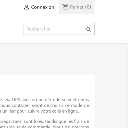
shopping_cart

Panier
(0)
Connexion

iés via UPS avec un numéro de suivi et remis
z nous contacter avant de choisir ce mode de
 un lien pour suivre votre colis en ligne.
préparation sont fixes, tandis que les frais de
s dans une seule commande. Nous ne pouvons